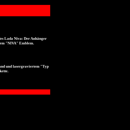
des Lada Niva: Der Anhänger
rtem "NIVA" Emblem.
and und lasergraviertem "Typ
kette.