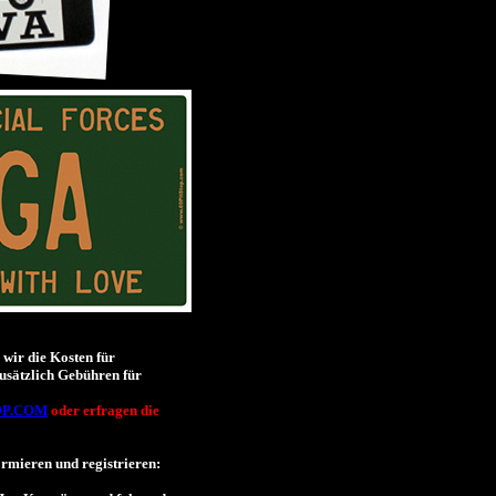
wir die Kosten für
usätzlich Gebühren für
OP.COM
oder erfragen die
formieren und registrieren: