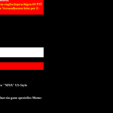
nstein!
rem englischsprachigen 69 PIT
e Versandkosten bitte per E-
ser "NIVA" US-Style
t ein ganz spezielles Motto: