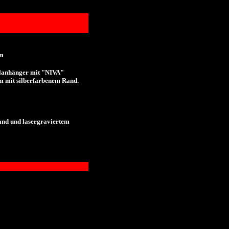
um
elanhänger mit "NIVA"
m mit silberfarbenem Rand.
and und lasergraviertem