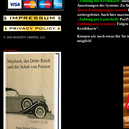
- Zahlung mit Kreditkarte:
Dazu
Anweisungen des Systems. Zu Ih
diesen Zahlungsweg zu nutzen!
weitergeleitet. Auch hier maxima
- Zahlung per Lastschrift:
PayPa
Zahlungsweg zu nutzen!
Folgen 
Kreditkarte".
Können wir noch etwas für Sie t
© 2026 ROXXITY LIMITED, LLC.
möglich!
Advertising