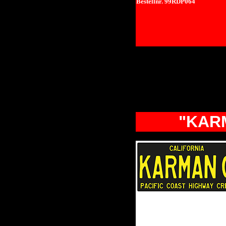
Bestellnr. 99RDP064
"KARM