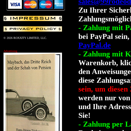
sales@99rodeod
Zu Ihrer Sicher
Zahlungsmöglich
- Zahlung mit P
bei PayPal sein,
© 2026 ROXXITY LIMITED, LLC.
PayPal.de
Advertising
- Zahlung mit K
Warenkorb, klic
den Anweisungen
diese Zahlungsa
sein, um diesen
werden nur von 
und Ihre Adress
Sie!
- Zahlung per La