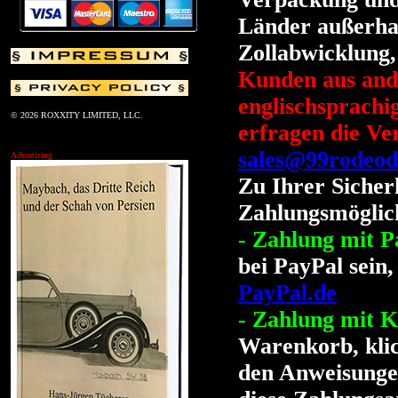
Länder außerha
Zollabwicklung, 
Kunden aus ande
englischsprach
© 2026 ROXXITY LIMITED, LLC.
erfragen die Ve
sales@99rodeod
Advertising
Zu Ihrer Sicher
Zahlungsmöglich
- Zahlung mit P
bei PayPal sein,
PayPal.de
- Zahlung mit K
Warenkorb, klic
den Anweisungen